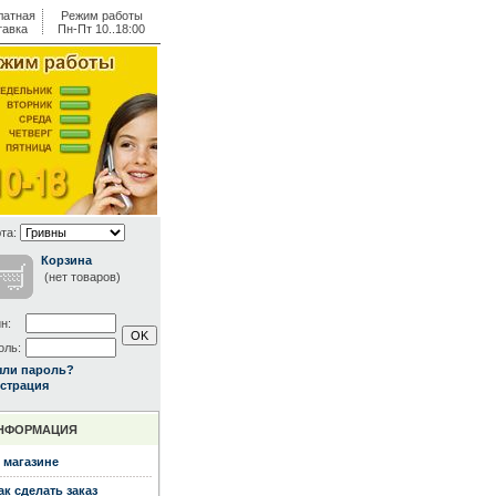
латная
Режим работы
тавка
Пн-Пт 10..18:00
та:
Корзина
(нет товаров)
н:
оль:
ыли пароль?
страция
НФОРМАЦИЯ
 магазине
ак сделать заказ