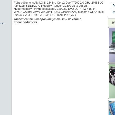
Fujitsu-Siemens AMILO Si 1848+u Core2 Duo T7200 2.0 GHz 2MB SLC
Г
/ 2x512MB DDR2 / ATI Mobility Radeon X1300 up to 256MB
Hypermemory (64MB dedicated) / 120GB / DVD DL+/-RW / 15.4“
WXGA Crystal View / Win XPH RUS / Gigabit LAN / Modem / WLAN Intel
С
3945ABG/BT +UMTS/GSM/EDGE module / 2,75 к
характеристики просьба уточнять на сайте
производителя
Р
вые