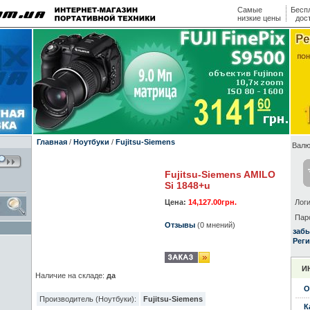
Самые
Бесп
низкие цены
дос
Главная
/
Ноутбуки
/
Fujitsu-Siemens
Валю
Fujitsu-Siemens AMILO
Si 1848+u
Цена:
14,127.00грн.
Логи
Пар
Отзывы
(0 мнений)
заб
Реги
И
Наличие на складе:
да
О
Производитель (Ноутбуки):
Fujitsu-Siemens
К