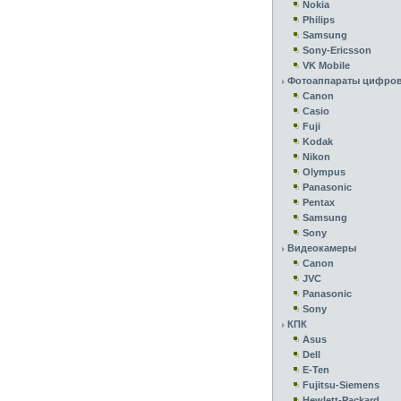
Nokia
Philips
Samsung
Sony-Ericsson
VK Mobile
Фотоаппараты цифро
Canon
Casio
Fuji
Kodak
Nikon
Olympus
Panasonic
Pentax
Samsung
Sony
Видеокамеры
Canon
JVC
Panasonic
Sony
КПК
Asus
Dell
E-Ten
Fujitsu-Siemens
Hewlett-Packard