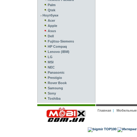
Palm
Qtek
Ноутбуки
Acer
Apple
Asus
Dell
Fujitsu-Siemens
HP Compaq
Lenovo (IBM)
LG
MSI
NEC
Panasonic
Prestigio
Rover Book
Samsung
Sony
Toshiba
Главная
|
Мобильные