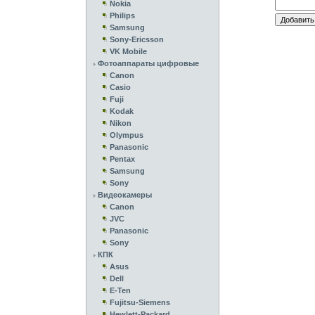
Nokia
Philips
Samsung
Sony-Ericsson
VK Mobile
Фотоаппараты цифровые
Canon
Casio
Fuji
Kodak
Nikon
Olympus
Panasonic
Pentax
Samsung
Sony
Видеокамеры
Canon
JVC
Panasonic
Sony
КПК
Asus
Dell
E-Ten
Fujitsu-Siemens
Hewlett-Packard