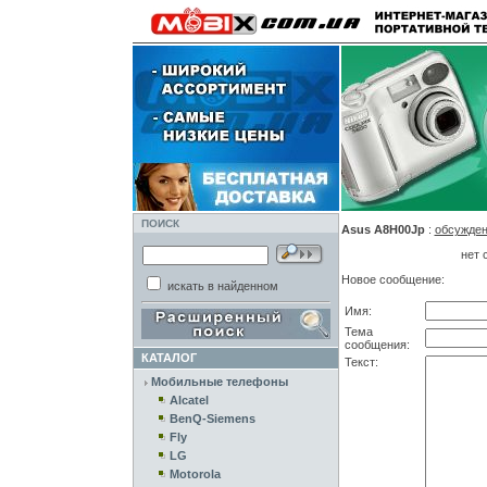
ПОИСК
Asus A8H00Jp
:
обсужде
нет 
Новое сообщение:
искать в найденном
Имя:
Тема
сообщения:
КАТАЛОГ
Текст:
Мобильные телефоны
Alcatel
BenQ-Siemens
Fly
LG
Motorola