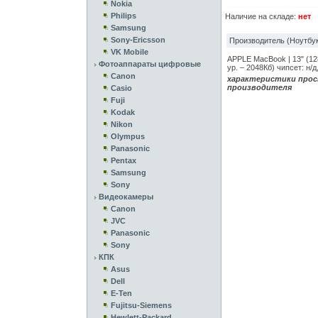
Nokia
Philips
Наличие на складе:
нет
Samsung
Sony-Ericsson
Производитель (Ноутбук
VK Mobile
APPLE MacBook | 13" (128
Фотоаппараты цифровые
ур. – 2048Кб) чипсет: н/
Canon
характеристики прос
производителя
Casio
Fuji
Kodak
Nikon
Olympus
Panasonic
Pentax
Samsung
Sony
Видеокамеры
Canon
JVC
Panasonic
Sony
КПК
Asus
Dell
E-Ten
Fujitsu-Siemens
Hewlett-Packard