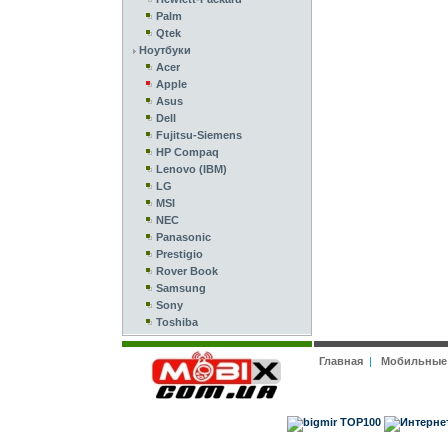
Palm
Qtek
Ноутбуки
Acer
Apple
Asus
Dell
Fujitsu-Siemens
HP Compaq
Lenovo (IBM)
LG
MSI
NEC
Panasonic
Prestigio
Rover Book
Samsung
Sony
Toshiba
Главная
|
Мобильные