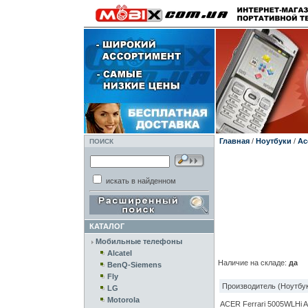
Главная
/
Ноутбуки
/
Ac
ПОИСК
искать в найденном
КАТАЛОГ
Мобильные телефоны
Alcatel
Наличие на складе:
да
BenQ-Siemens
Fly
Производитель (Ноутбук
LG
Motorola
ACER Ferrari 5005WLHi AM