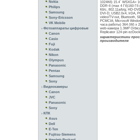
Nokia
1024Кб) 15.4` WSXGA+ 16
DDR-II (max 4 Гб)160 Гб 
Philips
Кб/c, 802.11a/b/g; HD-D
Samsung
DVI-D; USB2.0x4, IrDA, 
video/TV-out, Bluetooth, 
Sony-Ericsson
PCMCIA; Microsoft Windows
VK Mobile
часа работы) 364 (W) x 2
Фотоаппараты цифровые
web-камера 1.3MP Orbic
Replicator 124-pin ezDoc
Canon
характеристики прос
Casio
производителя
Fuji
Kodak
Nikon
Olympus
Panasonic
Pentax
Samsung
Sony
Видеокамеры
Canon
JVC
Panasonic
Sony
КПК
Asus
Dell
E-Ten
Fujitsu-Siemens
Hewlett-Packard