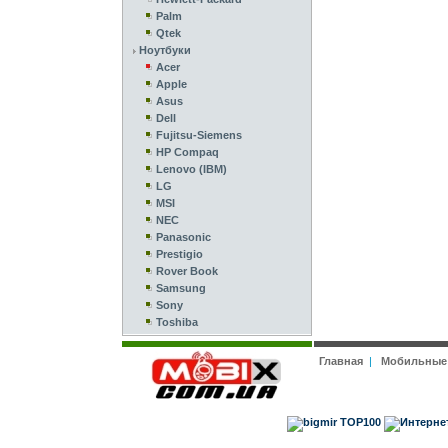
Palm
Qtek
Ноутбуки
Acer
Apple
Asus
Dell
Fujitsu-Siemens
HP Compaq
Lenovo (IBM)
LG
MSI
NEC
Panasonic
Prestigio
Rover Book
Samsung
Sony
Toshiba
Главная
|
Мобильные