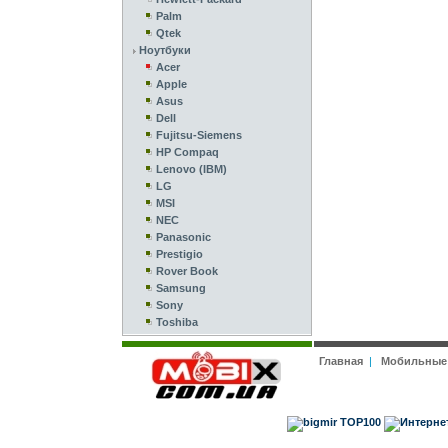
Palm
Qtek
Ноутбуки
Acer
Apple
Asus
Dell
Fujitsu-Siemens
HP Compaq
Lenovo (IBM)
LG
MSI
NEC
Panasonic
Prestigio
Rover Book
Samsung
Sony
Toshiba
Главная
|
Мобильные