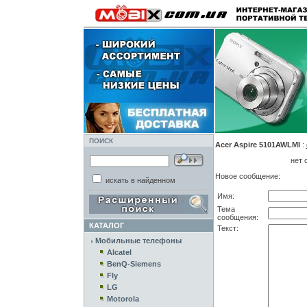
ПОИСК
Acer Aspire 5101AWLMI
:
нет 
Новое сообщение:
искать в найденном
Имя:
Тема
сообщения:
КАТАЛОГ
Текст:
Мобильные телефоны
Alcatel
BenQ-Siemens
Fly
LG
Motorola