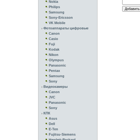
Nokia
Philips
Samsung
Sony-Ericsson
VK Mobile
Фотоаппараты цифровые
Canon
Casio
Fuji
Kodak
Nikon
Olympus
Panasonic
Pentax
Samsung
Sony
Видеокамеры
Canon
JVC
Panasonic
Sony
КПК
Asus
Dell
E-Ten
Fujitsu-Siemens
Hewlett-Packard