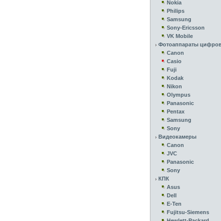
Nokia
Philips
Samsung
Sony-Ericsson
VK Mobile
Фотоаппараты цифро
Canon
Casio
Fuji
Kodak
Nikon
Olympus
Panasonic
Pentax
Samsung
Sony
Видеокамеры
Canon
JVC
Panasonic
Sony
КПК
Asus
Dell
E-Ten
Fujitsu-Siemens
Hewlett-Packard