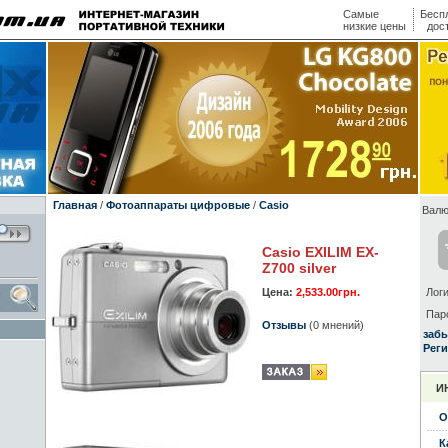
Самые
Бесп
низкие цены
дос
Главная
/
Фотоаппараты цифровые
/
Casio
Валю
Casio EXILIM EX-
Z700 silver
Цена:
2,533.00грн.
Логи
Пар
Отзывы
(0 мнений)
заб
Реги
И
О
К