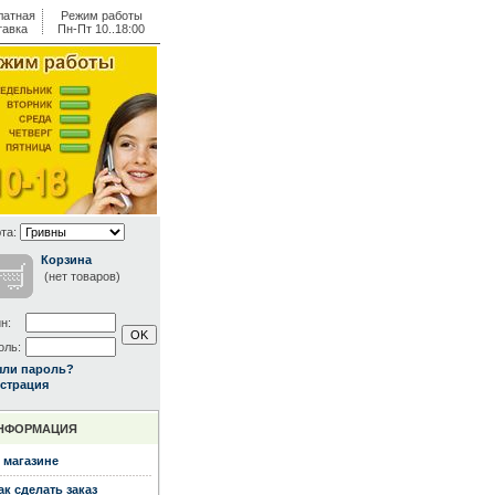
латная
Режим работы
тавка
Пн-Пт 10..18:00
та:
Корзина
(нет товаров)
н:
оль:
ыли пароль?
страция
НФОРМАЦИЯ
 магазине
ак сделать заказ