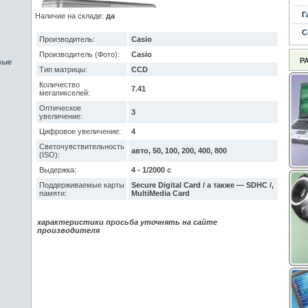
Г
Наличие на складе:
да
С
Производитель:
Casio
Производитель (Фото):
Casio
Р
вые
Тип матрицы:
CCD
Количество
7.41
мегапикселей:
Оптическое
3
увеличение:
Цифровое увеличение:
4
Светочувствительность
авто, 50, 100, 200, 400, 800
(ISO):
Выдержка:
4 - 1/2000 с
Поддерживаемые карты
Secure Digital Card / а также — SDHC /,
памяти:
MultiMedia Card
характеристики просьба уточнять на сайте
производителя