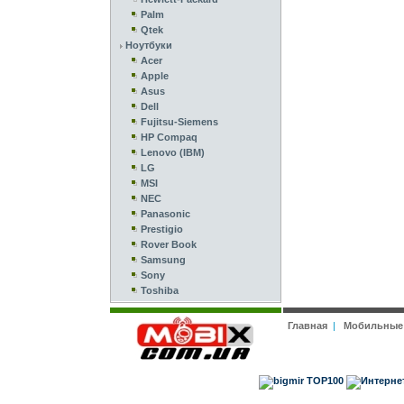
Palm
Qtek
Ноутбуки
Acer
Apple
Asus
Dell
Fujitsu-Siemens
HP Compaq
Lenovo (IBM)
LG
MSI
NEC
Panasonic
Prestigio
Rover Book
Samsung
Sony
Toshiba
Главная
|
Мобильные