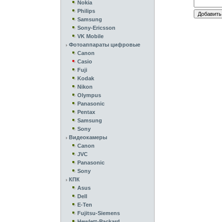
Nokia
Philips
Samsung
Sony-Ericsson
VK Mobile
Фотоаппараты цифровые
Canon
Casio
Fuji
Kodak
Nikon
Olympus
Panasonic
Pentax
Samsung
Sony
Видеокамеры
Canon
JVC
Panasonic
Sony
КПК
Asus
Dell
E-Ten
Fujitsu-Siemens
Hewlett-Packard