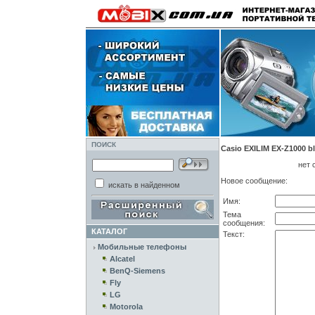
ПОИСК
Casio EXILIM EX-Z1000 b
нет 
Новое сообщение:
искать в найденном
Имя:
Тема
сообщения:
КАТАЛОГ
Текст:
Мобильные телефоны
Alcatel
BenQ-Siemens
Fly
LG
Motorola