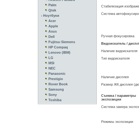
Palm
Стабилизация изображ
Qtek
Система автофокусиро
Ноутбуки
Acer
Apple
Asus
Ручная фокусировка
Dell
Fujitsu-Siemens
Видоискатель / дисп
HP Compaq
Наличие видоискателя
Lenovo (IBM)
LG
Тип видоискателя
MSI
NEC
Panasonic
Наличие дисплея
Prestigio
Rover Book
Размер ЖК дисплея (д
Samsung
Sony
Съемка / параметры
экспозиции
Toshiba
Система замера экспо
Режимы экспозиции