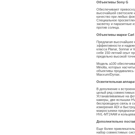
Объективы Sony G
Обеспечивают превосход
высочайшей светосиле и
качество при любых фок
Специальное просветлен
засветку и паразитные 
против солнца.
Объективы марки Carl 
Предлагая высочайшее к
эффективности и надеж
класса Planar, Sonnar и 
себе 150-летний опыт п
предельно высокой точно
Модель a100 обеспечива
Minolta, которых насчит
объективы продавались 
Maxxum/Dynax.
Осветительная аппара
В дополнение к встроен
целый ряд совместимых 
Устанавливаемые на фот
камеры, две вспышки H
беспроводную связь в с
измерения ADI и быстр
макросъемки предназнач
HVL-MT24AM и кольцева
Дополнительно поста
Еще более привлекатель
набор совместимых сист