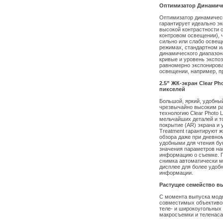
Оптимизатор Динамиче
Оптимизатор динамическ
гарантирует идеально э
высокой контрастности о
контровом освещении), ч
сильно или слабо освеще
режимах, стандартном и
динамического диапазон
кривые и уровень экспоз
равномерно экспонирова
освещении, например, п
2.5” ЖК-экран Clear Ph
пикселей
Большой, яркий, удобный
чрезвычайно высоким ра
технологию Clear Photo 
мельчайших деталей и т
покрытие (AR) экрана и
Treatment гарантируют ж
обзора даже при дневно
удобными для чтения бу
значения параметров на
информацию о съемке. П
снимка автоматически м
дисплее для более удобн
информации.
Растущее семейство в
С момента выпуска мод
совместимых объективов
теле- и широкоугольных
макросъемки и теленаса