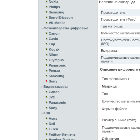
Nokia
Наличие на складе:
да
Philips
Samsung
Производитель:
Sony-Ericsson
Производитель (Фото):
VK Mobile
Тип матрицы:
Фотоаппараты цифровые
Количество мегапикселе
Canon
Casio
Светочувствительность
(ISO):
Fuji
Kodak
Выдержка:
Nikon
Поддерживаемые карты
Olympus
памяти:
Panasonic
Описание цифрового 
Pentax
Samsung
Тип фотокамеры
Sony
Матрица
Видеокамеры
Canon
Тип
JVC
Количество мегапиксел
Panasonic
Sony
Формат файлов
КПК
Asus
Размер снимка (max)
Dell
Поддерживаемые карт
E-Ten
памяти
Fujitsu-Siemens
Объектив
Hewlett-Packard