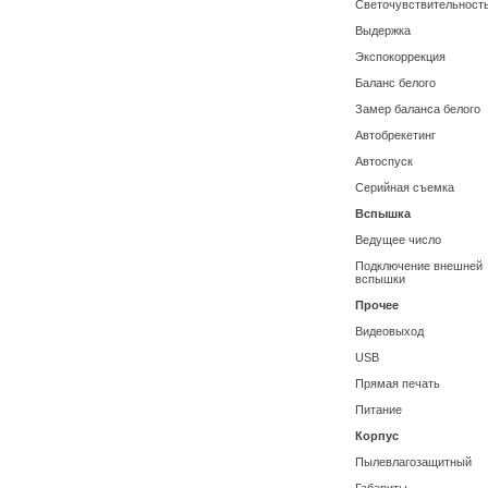
Светочувствительност
Выдержка
Экспокоррекция
Баланс белого
Замер баланса белого
Автобрекетинг
Автоспуск
Серийная съемка
Вспышка
Ведущее число
Подключение внешней
вспышки
Прочее
Видеовыход
USB
Прямая печать
Питание
Корпус
Пылевлагозащитный