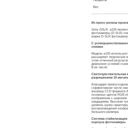
Габариты
Вес
Из пресс-релиза произ
Sony DSLR- a100 являет
фотокамеры (D-SLR) сем
марки D-SLR фотокамер 
С усовершенствованн
снимки
Модель a100 использует
расширяют творческие в
этом отличный результа
диапазоне условий съем
В их числе:
Светочувствительная 
разрешением 10 мегап
Благодаря превосходно
(эффективное число пик
матрица CCD формата AP
основных цветов RGB об
изображение с широким 
градациями. Высокая чу
уровень шума гарантиру
воспроизведения изобра
большого размера.
Система стабилизации 
корпуса фотокамеры