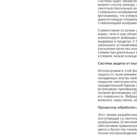
Система Super SteadySh
момент спуска затвора,
светочувствительную ма
стабильного изображени
фотокамеры, что избавл
дорогостоящую специали
стабилизацией изображе
Совместимая со всеми о
макро, теле и зум-объек
компенсирует вибрации 
выдержки в пределах 2-3
уменьшить устанавливае
улучшения качества изо
снимки при длительных 
условиях низкой освеще
Система защиты от пы
Используемая в этой ф
защиты от пыли минимиз
попадающих внутрь каме
покрытие светочувстите
заградительный барьер 
встряхивает преобразо
питания фотокамеры a10
его поверхность. Вибра
включить через меню, н
Процессор обработки 
Этот заново разработан
поступающие со светоч
разрешением 10 мегапи
обеспечивая правильную
цвета и богатства тонал
точное воспроизведение