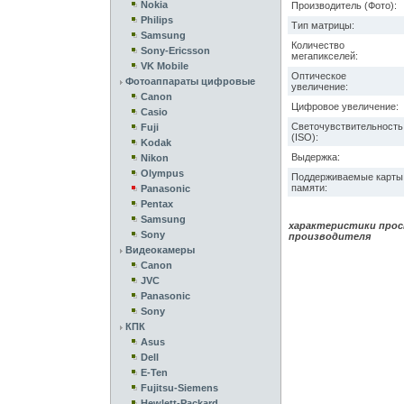
Nokia
Производитель (Фото):
Philips
Тип матрицы:
Samsung
Количество
Sony-Ericsson
мегапикселей:
VK Mobile
Оптическое
Фотоаппараты цифровые
увеличение:
Canon
Цифровое увеличение:
Casio
Светочувствительность
Fuji
(ISO):
Kodak
Выдержка:
Nikon
Olympus
Поддерживаемые карты
памяти:
Panasonic
Pentax
Samsung
характеристики прос
Sony
производителя
Видеокамеры
Canon
JVC
Panasonic
Sony
КПК
Asus
Dell
E-Ten
Fujitsu-Siemens
Hewlett-Packard