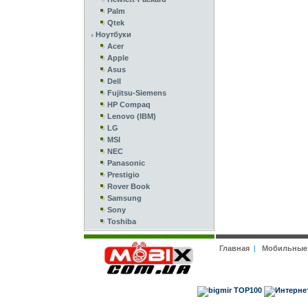
Palm
Qtek
Ноутбуки
Acer
Apple
Asus
Dell
Fujitsu-Siemens
HP Compaq
Lenovo (IBM)
LG
MSI
NEC
Panasonic
Prestigio
Rover Book
Samsung
Sony
Toshiba
Главная
|
Мобильные