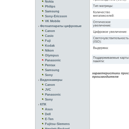
Nokia
Тип матрицы:
Philips
Samsung
Количество
мегапикселей:
Sony-Ericsson
VK Mobile
Оптическое
увеличение:
Фотоаппараты цифровые
Canon
Цифровое увеличение:
Casio
Светочувствительность
Fuji
(ISO):
Kodak
Выдержка:
Nikon
Olympus
Поддерживаемые карты
Panasonic
памяти:
Pentax
Samsung
характеристики прос
Sony
производителя
Видеокамеры
Canon
JVC
Panasonic
Sony
КПК
Asus
Dell
E-Ten
Fujitsu-Siemens
Hewlett-Packard