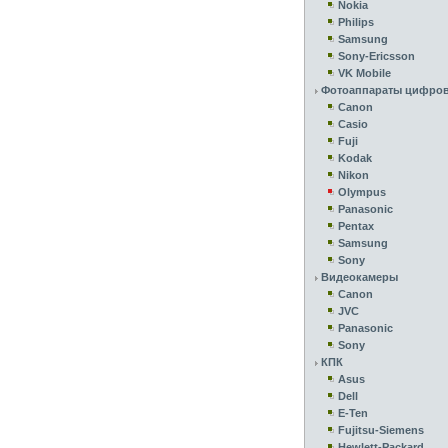
Nokia
Philips
Samsung
Sony-Ericsson
VK Mobile
Фотоаппараты цифро
Canon
Casio
Fuji
Kodak
Nikon
Olympus
Panasonic
Pentax
Samsung
Sony
Видеокамеры
Canon
JVC
Panasonic
Sony
КПК
Asus
Dell
E-Ten
Fujitsu-Siemens
Hewlett-Packard