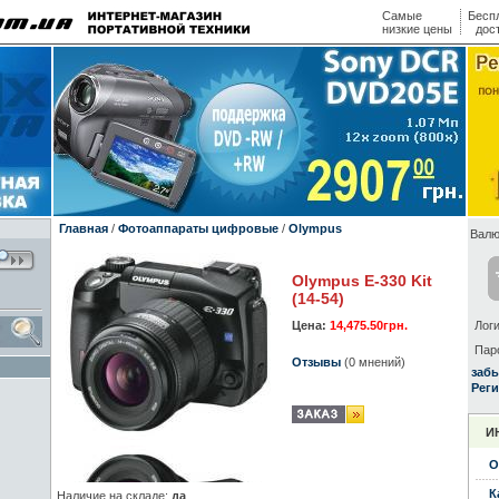
Самые
Бесп
низкие цены
дос
Главная
/
Фотоаппараты цифровые
/
Olympus
Валю
Olympus E-330 Kit
(14-54)
Цена:
14,475.50грн.
Логи
Пар
Отзывы
(0 мнений)
заб
Реги
И
О
К
Наличие на складе:
да