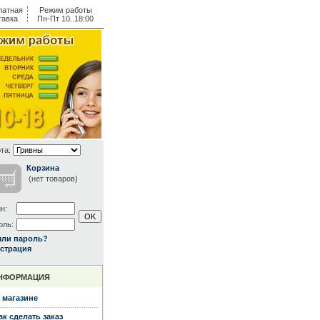
латная
Режим работы
тавка
Пн-Пт 10..18:00
та:
Корзина
(нет товаров)
н:
оль:
ыли пароль?
страция
НФОРМАЦИЯ
 магазине
ак сделать заказ