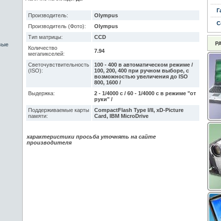
Г
Производитель:
Olympus
С
Производитель (Фото):
Olympus
Тип матрицы:
CCD
Р
вые
Количество
7.94
мегапикселей:
Светочувствительность
100 - 400 в автоматическом режиме /
(ISO):
100, 200, 400 при ручном выборе, с
возможностью увеличения до ISO
800, 1600 /
Выдержка:
2 - 1/4000 с / 60 - 1/4000 с в режиме "от
руки" /
Поддерживаемые карты
CompactFlash Type I/II, xD-Picture
памяти:
Card, IBM MicroDrive
характеристики просьба уточнять на сайте
производителя