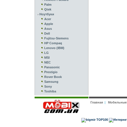
Palm
Qtek
Ноутбуки
Acer
Apple
Asus
Dell
Fujitsu-Siemens
HP Compaq
Lenovo (IBM)
LG
MSI
NEC
Panasonic
Prestigio
Rover Book
Samsung
Sony
Toshiba
Главная
|
Мобильные