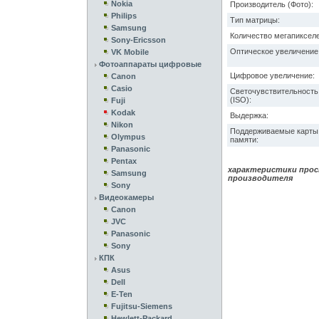
Nokia
Производитель (Фото):
Philips
Тип матрицы:
Samsung
Количество мегапикселе
Sony-Ericsson
Оптическое увеличение
VK Mobile
Фотоаппараты цифровые
Цифровое увеличение:
Canon
Casio
Светочувствительность
(ISO):
Fuji
Kodak
Выдержка:
Nikon
Поддерживаемые карты
Olympus
памяти:
Panasonic
Pentax
характеристики прос
Samsung
производителя
Sony
Видеокамеры
Canon
JVC
Panasonic
Sony
КПК
Asus
Dell
E-Ten
Fujitsu-Siemens
Hewlett-Packard