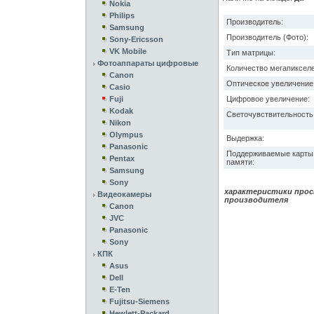
Nokia
Philips
Производитель:
Samsung
Производитель (Фото):
Sony-Ericsson
VK Mobile
Тип матрицы:
Фотоаппараты цифровые
Количество мегапикселе
Canon
Оптическое увеличение
Casio
Fuji
Цифровое увеличение:
Kodak
Светочувствительность 
Nikon
Olympus
Выдержка:
Panasonic
Поддерживаемые карты
Pentax
памяти:
Samsung
Sony
характеристики прос
Видеокамеры
производителя
Canon
JVC
Panasonic
Sony
КПК
Asus
Dell
E-Ten
Fujitsu-Siemens
Hewlett-Packard