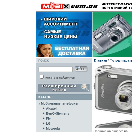
Главная
/
Фотоаппарат
ПОИСК
искать в найденном
КАТАЛОГ
Мобильные телефоны
Alcatel
BenQ-Siemens
Fly
LG
Motorola
Наличие на складе:
да