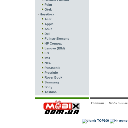
Palm
Qtek
Ноутбуки
Acer
Apple
Asus
Dell
Fujitsu-Siemens
HP Compaq
Lenovo (IBM)
LG
MSI
NEC
Panasonic
Prestigio
Rover Book
Samsung
Sony
Toshiba
Главная
|
Мобильные