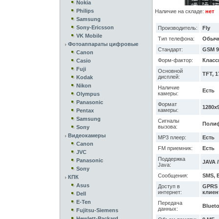
Nokia
Philips
Наличие на складе:
нет
Samsung
Sony-Ericsson
Производитель:
Fly
VK Mobile
Тип телефона:
Обыч
Фотоаппараты цифровые
Стандарт:
GSM 9
Canon
Форм-фактор:
Класс
Casio
Fuji
Основной
TFT, 1
дисплей:
Kodak
Nikon
Наличие
Есть
камеры:
Olympus
Panasonic
Формат
1280x
камеры:
Pentax
Samsung
Сигналы
Полиф
вызова:
Sony
Видеокамеры
MP3 плеер:
Есть
Canon
FM приемник:
Есть
JVC
Поддержка
Panasonic
JAVA /
Java:
Sony
Сообщения:
SMS, 
КПК
Asus
Доступ в
GPRS /
интернет:
клиен
Dell
E-Ten
Передача
Blueto
данных:
Fujitsu-Siemens
Hewlett-Packard