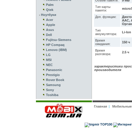
Объем памяти:
9 МБ
Palm
Тип карты
microS
Qtek
памяти:
Ноутбуки
Доп. функции:
Дикто
Acer
AAC, 
Орган
Apple
Asus
Тип
Li-Ion
аккумулятора:
Dell
Fujitsu-Siemens
Время
150 ч
ожидания:
HP Compaq
Lenovo (IBM)
Время
2.5 ч
разговора:
LG
MSI
NEC
характеристики прос
Panasonic
производителя
Prestigio
Rover Book
Samsung
Sony
Toshiba
Главная
|
Мобильные