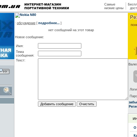
Самые
Беспл
низкие цены
дост
:
обсуждение
[
подробнее...
]
нет сообщений на этот товар
Новое сообщение:
Имя:
Тема
сообщения:
Текст:
Валю
Логи
Паро
забы
Реги
И
О
К