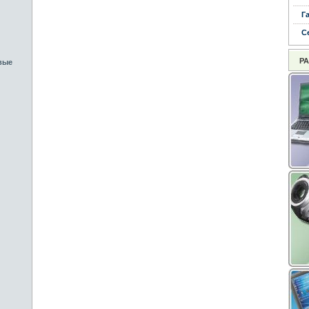
Г
С
Р
вые