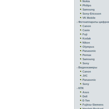
Nokia
Philips
Samsung
Sony-Ericsson
VK Mobile
Фотоаппараты цифро
Canon
Casio
Fuji
Kodak
Nikon
Olympus
Panasonic
Pentax
Samsung
Sony
Видеокамеры
Canon
JVC
Panasonic
Sony
КПК
Asus
Dell
E-Ten
Fujitsu-Siemens
Hewlett-Packard