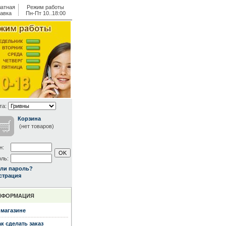
атная
Режим работы
авка
Пн-Пт 10..18:00
та:
Корзина
(нет товаров)
н:
ль:
ли пароль?
страция
НФОРМАЦИЯ
 магазине
ак сделать заказ