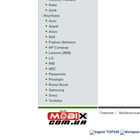
Palm
Qtek
Ноутбуки
Acer
Apple
Asus
Dell
Fujitsu-Siemens
HP Compaq
Lenovo (IBM)
LG
MSI
NEC
Panasonic
Prestigio
Rover Book
Samsung
Sony
Toshiba
Главная
|
Мобильные