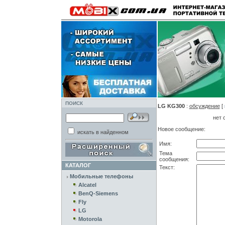
ПОИСК
LG KG300
:
обсуждение
[
нет 
Новое сообщение:
искать в найденном
Имя:
Тема
сообщения:
КАТАЛОГ
Текст:
Мобильные телефоны
Alcatel
BenQ-Siemens
Fly
LG
Motorola