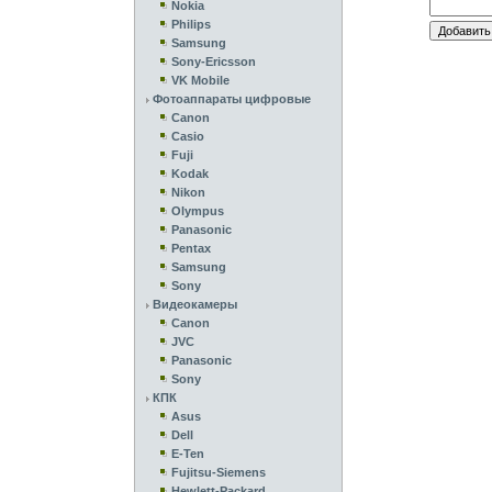
Nokia
Philips
Samsung
Sony-Ericsson
VK Mobile
Фотоаппараты цифровые
Canon
Casio
Fuji
Kodak
Nikon
Olympus
Panasonic
Pentax
Samsung
Sony
Видеокамеры
Canon
JVC
Panasonic
Sony
КПК
Asus
Dell
E-Ten
Fujitsu-Siemens
Hewlett-Packard