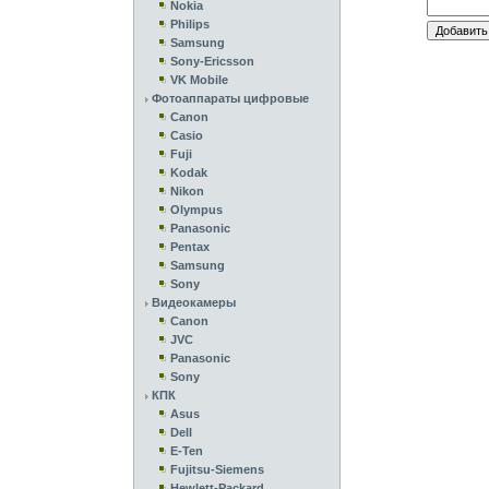
Nokia
Philips
Samsung
Sony-Ericsson
VK Mobile
Фотоаппараты цифровые
Canon
Casio
Fuji
Kodak
Nikon
Olympus
Panasonic
Pentax
Samsung
Sony
Видеокамеры
Canon
JVC
Panasonic
Sony
КПК
Asus
Dell
E-Ten
Fujitsu-Siemens
Hewlett-Packard