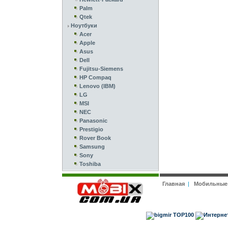
Palm
Qtek
Ноутбуки
Acer
Apple
Asus
Dell
Fujitsu-Siemens
HP Compaq
Lenovo (IBM)
LG
MSI
NEC
Panasonic
Prestigio
Rover Book
Samsung
Sony
Toshiba
Главная
|
Мобильные