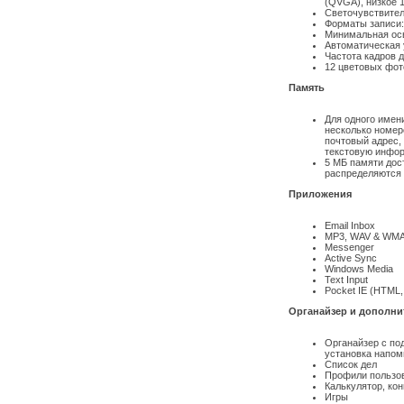
(QVGA), низкое 
Светочувствитель
Форматы записи:
Минимальная осв
Автоматическая 
Частота кадров д
12 цветовых фо
Память
Для одного имен
несколько номер
почтовый адрес,
текстовую инфо
5 МБ памяти дос
распределяются
Приложения
Email Inbox
MP3, WAV & WMA 
Messenger
Active Synс
Windows Media
Text Input
Pocket IE (HTML
Органайзер и дополн
Органайзер с по
установка напом
Список дел
Профили пользо
Калькулятор, ко
Игры