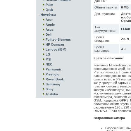
данных:
Palm
Объем памяти:
6 МБ
Qtek
Доп. функции:
Дикто
Ноутбуки
изобр
Acer
Орган
Apple
Тип
Li-Ion
Asus
аккумулятора:
Dell
Время
200 ч
Fujitsu-Siemens
ожидания:
HP Compaq
Время
3 ч
Lenovo (IBM)
разговора:
LG
Краткое описание:
MSI
NEC
Компания Motorola вопл
инновационных идей, со
Panasonic
Premium-класса. Новая 
Prestigio
самые передовые технол
Rover Book
флипа всего в 6,9 мм, ш
как у кредитной карты) 
Samsung
плоских сотовых телефо
Sony
корпус и клавиатура, ни
исключением двух цветн
Toshiba
фотокамера, Bluetooth и
GSM, поддержка GPRS, 
полифоническим звучани
разрешением 176 х 220 
RAZR V3 — это превосхо
Встроенная камера
Разрешение : вы