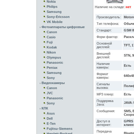
Nokia
Philips
Наличие на складе:
нет
Samsung
Sony-Ericsson
Производитель:
Motor
VK Mobile
Тип телефона:
Обыч
Фотоаппараты цифровые
Стандарт:
GSM 8
Canon
Форм-фактор:
Раскл
Casio
Fuji
Основной
TFT, 1
дисплей:
Kodak
Nikon
Внешний
STN, 
дисплей:
Olympus
Panasonic
Наличие
Есть
камеры:
Pentax
Samsung
Формат
640x4
камеры:
Sony
Видеокамеры
Сигналы
Полиф
вызова:
Canon
JVC
MP3 плеер:
Есть
Panasonic
Поддержка
JAVA /
Sony
Java:
КПК
Сообщения:
SMS, E
Asus
Скоро
Dell
Доступ в
GPRS /
E-Ten
интернет:
клиен
Fujitsu-Siemens
Передача
Bluet
Hewlett-Packard