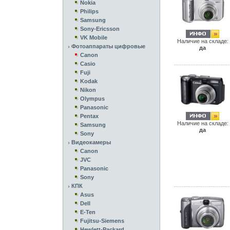
Nokia
Philips
Samsung
Sony-Ericsson
VK Mobile
Наличие на складе:
Фотоаппараты цифровые
да
Canon
Casio
Fuji
Kodak
Nikon
Olympus
Panasonic
Pentax
Наличие на складе:
Samsung
да
Sony
Видеокамеры
Canon
JVC
Panasonic
Sony
КПК
Asus
Dell
E-Ten
Fujitsu-Siemens
Hewlett-Packard