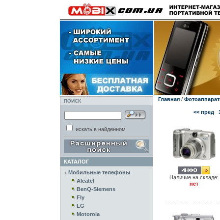
Главная
/
Фотоаппара
ПОИСК
<< пред
искать в найденном
КАТАЛОГ
Мобильные телефоны
Наличие на складе:
Alcatel
нет
BenQ-Siemens
Fly
LG
Motorola