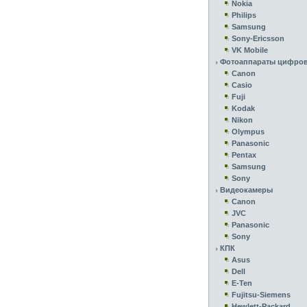
Nokia
Philips
Samsung
Sony-Ericsson
VK Mobile
Фотоаппараты цифро
Canon
Casio
Fuji
Kodak
Nikon
Olympus
Panasonic
Pentax
Samsung
Sony
Видеокамеры
Canon
JVC
Panasonic
Sony
КПК
Asus
Dell
E-Ten
Fujitsu-Siemens
Hewlett-Packard