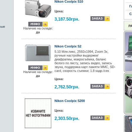
Nikon Coolpix S10
Г
Цена:
С
3,187.50грн.
Р
вые
Наличие на складе:
да
Nikon Coolpix S2
5.10 Mлн.пикс, 2592x1994, Zoom 3x,
ручные настройки выдержки/
диафрагмы, макросъёмка, баланс
белого по листу, запись видео, запись
звука, поддержка карт памяти MMС, SD-
card, скорость съемки: 1.8 кадр./сек
Наличие на складе:
да
Цена:
2,762.50грн.
Nikon Coolpix S200
Цена:
2,303.50грн.