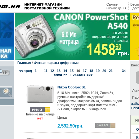
Самые
Бесп
низкие цены
дос
Главная
/
Фотоаппараты цифровые
Валю
<< пред
1
...
11
12
13
14
15
16
17
18
19
20
21
...
34
след >>
|
показать все
Nikon Coolpix S1
Логи
5.10 Mлн.пикс, 2592x1944, Zoom 3x,
ручные настройки выдержки/
Пар
диафрагмы, макросъёмка, запись видео
заб
и звука, поддержка карт памяти MMС,
Реги
SD-cad, скорость 1.8 кадр./сек
Наличие на складе:
Цена:
нет
И
2,592.50грн.
О
К