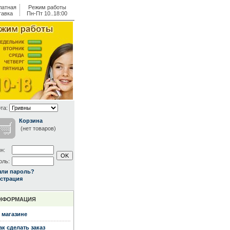
латная
Режим работы
тавка
Пн-Пт 10..18:00
та:
Корзина
(нет товаров)
н:
оль:
ыли пароль?
страция
НФОРМАЦИЯ
 магазине
ак сделать заказ