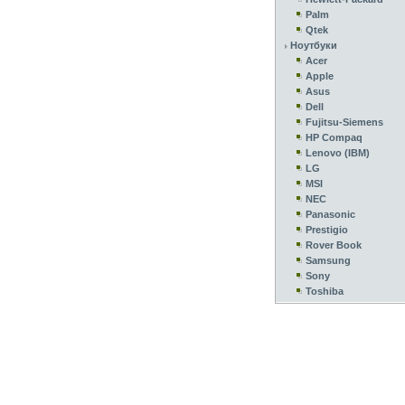
Palm
Qtek
Ноутбуки
Acer
Apple
Asus
Dell
Fujitsu-Siemens
HP Compaq
Lenovo (IBM)
LG
MSI
NEC
Panasonic
Prestigio
Rover Book
Samsung
Sony
Toshiba