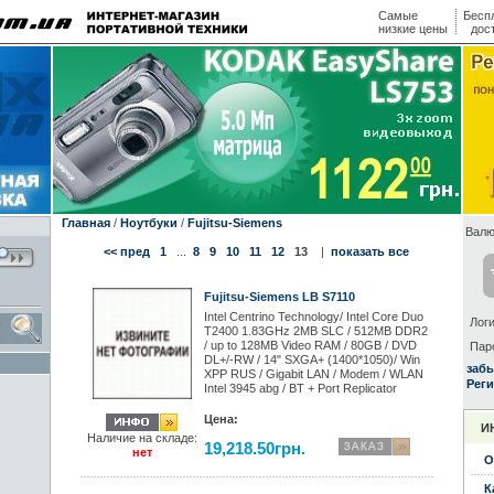
Самые
Бесп
низкие цены
дос
Главная
/
Ноутбуки
/
Fujitsu-Siemens
Валю
<< пред
1
...
8
9
10
11
12
13
|
показать все
Fujitsu-Siemens LB S7110
Intel Centrino Technology/ Intel Core Duo
Логи
T2400 1.83GHz 2MB SLC / 512MB DDR2
/ up to 128MB Video RAM / 80GB / DVD
Пар
DL+/-RW / 14" SXGA+ (1400*1050)/ Win
заб
XPP RUS / Gigabit LAN / Modem / WLAN
Реги
Intel 3945 abg / BT + Port Replicator
Цена:
И
Наличие на складе:
19,218.50грн.
нет
О
К