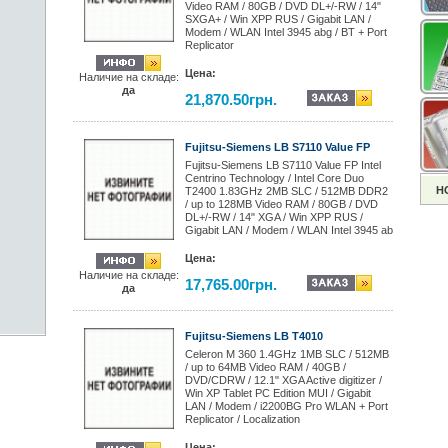
Video RAM / 80GB / DVD DL+/-RW / 14"
SXGA+ / Win XPP RUS / Gigabit LAN /
Modem / WLAN Intel 3945 abg / BT + Port
Replicator
Цена:
Наличие на складе:
да
21,870.50грн.
Fujitsu-Siemens LB S7110 Value FP
Fujitsu-Siemens LB S7110 Value FP Intel
Centrino Technology / Intel Core Duo
Н
T2400 1.83GHz 2MB SLC / 512MB DDR2
/ up to 128MB Video RAM / 80GB / DVD
DL+/-RW / 14" XGA / Win XPP RUS /
Gigabit LAN / Modem / WLAN Intel 3945 ab
Цена:
Наличие на складе:
17,765.00грн.
да
Fujitsu-Siemens LB T4010
Celeron M 360 1.4GHz 1MB SLC / 512MB
/ up to 64MB Video RAM / 40GB /
DVD/CDRW / 12.1" XGA Active digitizer /
Win XP Tablet PC Edition MUI / Gigabit
LAN / Modem / i2200BG Pro WLAN + Port
Replicator / Localization
Цена: