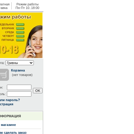
латная
Режим работы
тавка
Пн-Пт 10..18:00
та:
Корзина
(нет товаров)
н:
оль:
ыли пароль?
страция
НФОРМАЦИЯ
 магазине
ак сделать заказ