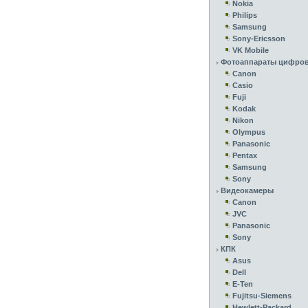
Nokia
Philips
Samsung
Sony-Ericsson
VK Mobile
Фотоаппараты цифро
Canon
Casio
Fuji
Kodak
Nikon
Olympus
Panasonic
Pentax
Samsung
Sony
Видеокамеры
Canon
JVC
Panasonic
Sony
КПК
Asus
Dell
E-Ten
Fujitsu-Siemens
Hewlett-Packard