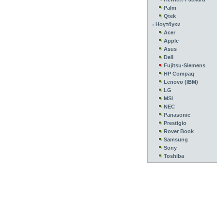
Palm
Qtek
Ноутбуки
Acer
Apple
Asus
Dell
Fujitsu-Siemens
HP Compaq
Lenovo (IBM)
LG
MSI
NEC
Panasonic
Prestigio
Rover Book
Samsung
Sony
Toshiba