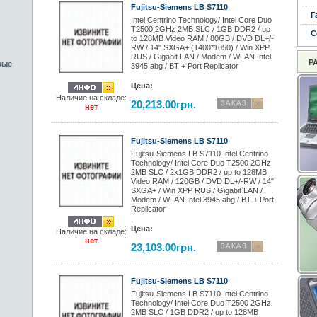
Fujitsu-Siemens LB S7110
Г
Intel Centrino Technology/ Intel Core Duo
T2500 2GHz 2MB SLC / 1GB DDR2 / up
С
to 128MB Video RAM / 80GB / DVD DL+/-
RW / 14" SXGA+ (1400*1050) / Win XPP
RUS / Gigabit LAN / Modem / WLAN Intel
Р
вые
3945 abg / BT + Port Replicator
Цена:
Наличие на складе:
20,213.00грн.
нет
Fujitsu-Siemens LB S7110
Fujitsu-Siemens LB S7110 Intel Centrino
Technology/ Intel Core Duo T2500 2GHz
2MB SLC / 2x1GB DDR2 / up to 128MB
Video RAM / 120GB / DVD DL+/-RW / 14"
SXGA+ / Win XPP RUS / Gigabit LAN /
Modem / WLAN Intel 3945 abg / BT + Port
Replicator
Цена:
Наличие на складе:
нет
23,103.00грн.
Fujitsu-Siemens LB S7110
Fujitsu-Siemens LB S7110 Intel Centrino
Technology/ Intel Core Duo T2500 2GHz
2MB SLC / 1GB DDR2 / up to 128MB