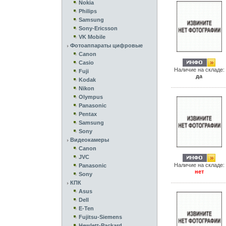
Nokia
Philips
Samsung
Sony-Ericsson
VK Mobile
Фотоаппараты цифровые
Canon
Casio
Наличие на складе:
Fuji
да
Kodak
Nikon
Olympus
Panasonic
Pentax
Samsung
Sony
Видеокамеры
Canon
JVC
Наличие на складе:
Panasonic
нет
Sony
КПК
Asus
Dell
E-Ten
Fujitsu-Siemens
Hewlett-Packard