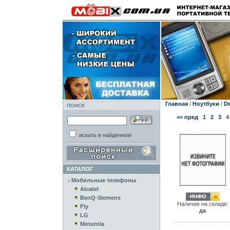
Главная
/
Ноутбуки
/
De
ПОИСК
<< пред
1
2
3
4
искать в найденном
КАТАЛОГ
Мобильные телефоны
Alcatel
BenQ-Siemens
Наличие на складе:
Fly
да
LG
Motorola