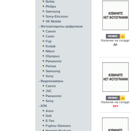
Nokia
Philips
Samsung
Sony-Ericsson
VK Mobile
Фотоаппараты цифровые
Canon
Casio
Наличие на складе:
Fuji
да
Kodak
Nikon
Olympus
Panasonic
Pentax
Samsung
Sony
Видеокамеры
Canon
JVC
Panasonic
Sony
Наличие на складе:
КПК
нет
Asus
Dell
E-Ten
Fujitsu-Siemens
Hewlett-Packard