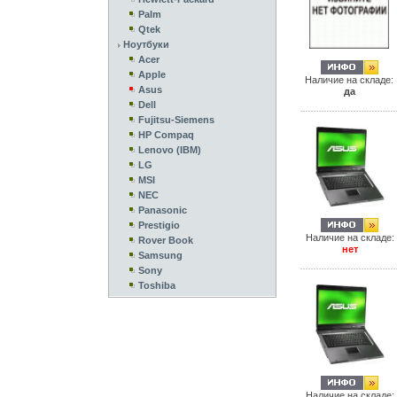
Palm
Qtek
Ноутбуки
Acer
Apple
Наличие на складе:
Asus
да
Dell
Fujitsu-Siemens
HP Compaq
Lenovo (IBM)
LG
MSI
NEC
Panasonic
Prestigio
Наличие на складе:
Rover Book
нет
Samsung
Sony
Toshiba
Наличие на складе: