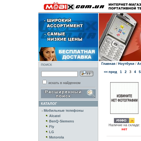
Главная
/
Ноутбуки
/
A
ПОИСК
<< пред
1
2
3
4
5
искать в найденном
КАТАЛОГ
Мобильные телефоны
Alcatel
BenQ-Siemens
Наличие на складе:
Fly
нет
LG
Motorola