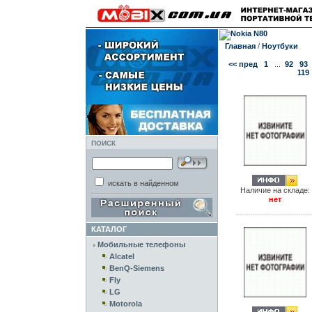
Главная
/
Ноутбуки
<< пред
1
...
92
93
119
ПОИСК
искать в найденном
Наличие на складе:
нет
КАТАЛОГ
Мобильные телефоны
Alcatel
BenQ-Siemens
Fly
LG
Motorola