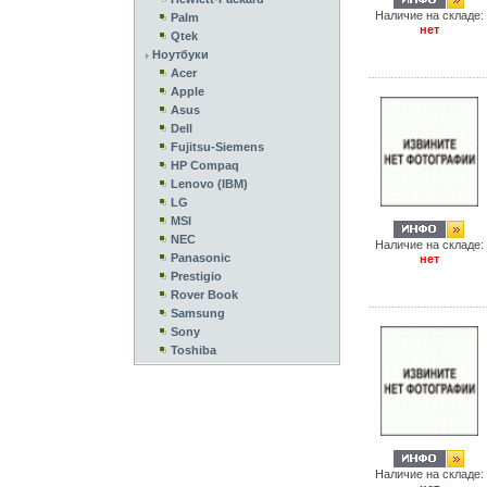
Наличие на складе:
Palm
нет
Qtek
Ноутбуки
Acer
Apple
Asus
Dell
Fujitsu-Siemens
HP Compaq
Lenovo (IBM)
LG
MSI
NEC
Наличие на складе:
Panasonic
нет
Prestigio
Rover Book
Samsung
Sony
Toshiba
Наличие на складе: