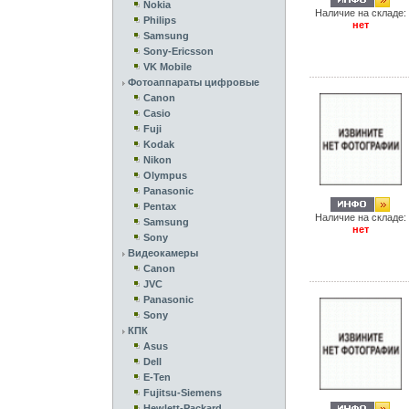
Nokia
Наличие на складе:
Philips
нет
Samsung
Sony-Ericsson
VK Mobile
Фотоаппараты цифровые
Canon
Casio
Fuji
Kodak
Nikon
Olympus
Panasonic
Pentax
Наличие на складе:
Samsung
нет
Sony
Видеокамеры
Canon
JVC
Panasonic
Sony
КПК
Asus
Dell
E-Ten
Fujitsu-Siemens
Hewlett-Packard