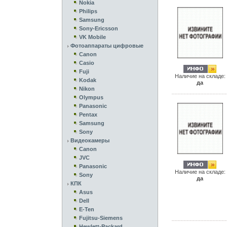
Nokia
Philips
Samsung
Sony-Ericsson
VK Mobile
Фотоаппараты цифровые
Canon
Casio
Fuji
Наличие на складе:
Kodak
да
Nikon
Olympus
Panasonic
Pentax
Samsung
Sony
Видеокамеры
Canon
JVC
Panasonic
Наличие на складе:
Sony
да
КПК
Asus
Dell
E-Ten
Fujitsu-Siemens
Hewlett-Packard