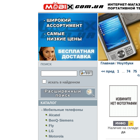
Главная
/
Ноутбуки
ПОИСК
<< пред
1
...
74
75
с
искать в найденном
КАТАЛОГ
Мобильные телефоны
Alcatel
BenQ-Siemens
Fly
Наличие на складе:
LG
да
Motorola