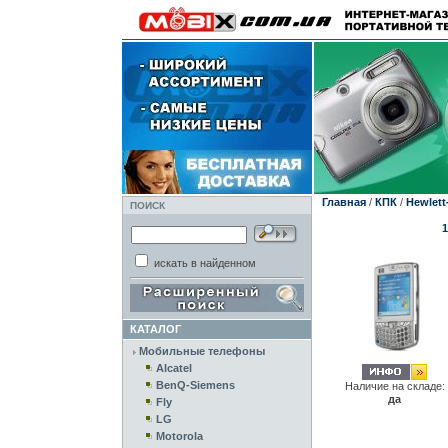
Главная
/
КПК
/
Hewlett
ПОИСК
1
искать в найденном
КАТАЛОГ
Мобильные телефоны
Alcatel
BenQ-Siemens
Наличие на складе:
да
Fly
LG
Motorola