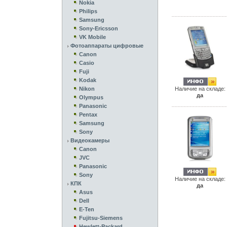
Nokia
Philips
Samsung
Sony-Ericsson
VK Mobile
Фотоаппараты цифровые
Canon
Casio
Fuji
Kodak
Nikon
Наличие на складе:
да
Olympus
Panasonic
Pentax
Samsung
Sony
Видеокамеры
Canon
JVC
Panasonic
Sony
Наличие на складе:
КПК
да
Asus
Dell
E-Ten
Fujitsu-Siemens
Hewlett-Packard