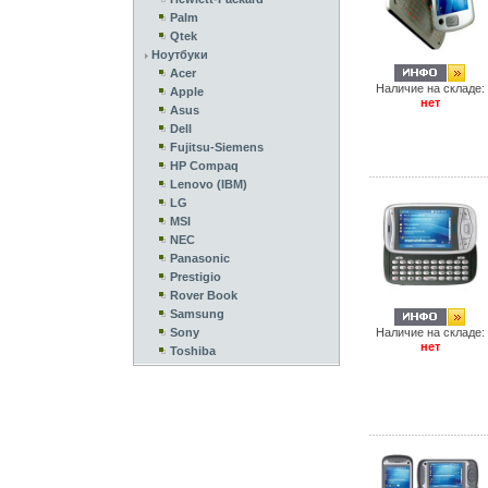
Palm
Qtek
Ноутбуки
Acer
Наличие на складе:
Apple
нет
Asus
Dell
Fujitsu-Siemens
HP Compaq
Lenovo (IBM)
LG
MSI
NEC
Panasonic
Prestigio
Rover Book
Samsung
Sony
Наличие на складе:
нет
Toshiba