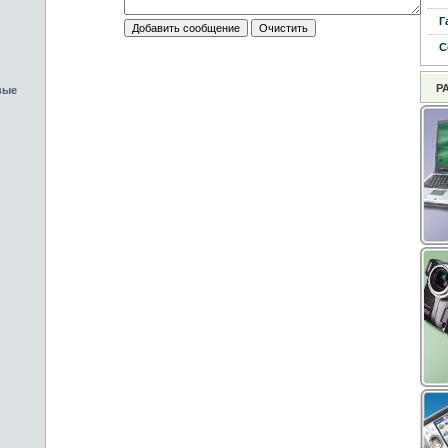
Г
С
Р
вые