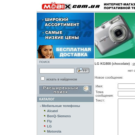
ПОИСК
LG KG800 (chocolate)
:
о
нет 
Новое сообщение:
искать в найденном
Имя:
Тема
сообщения:
КАТАЛОГ
Текст:
Мобильные телефоны
Alcatel
BenQ-Siemens
Fly
LG
Motorola