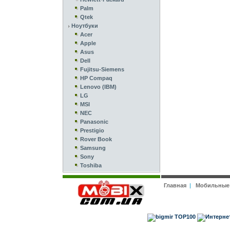
Palm
Qtek
Ноутбуки
Acer
Apple
Asus
Dell
Fujitsu-Siemens
HP Compaq
Lenovo (IBM)
LG
MSI
NEC
Panasonic
Prestigio
Rover Book
Samsung
Sony
Toshiba
Главная
|
Мобильные