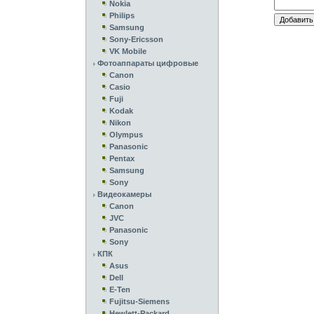
Nokia
Philips
Samsung
Sony-Ericsson
VK Mobile
Фотоаппараты цифровые
Canon
Casio
Fuji
Kodak
Nikon
Olympus
Panasonic
Pentax
Samsung
Sony
Видеокамеры
Canon
JVC
Panasonic
Sony
КПК
Asus
Dell
E-Ten
Fujitsu-Siemens
Hewlett-Packard