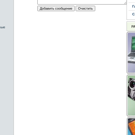
Г
С
Р
вые