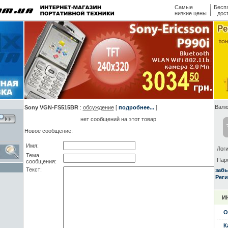
Самые
Бесп
низкие цены
дос
Валю
Sony VGN-FS515BR
:
обсуждение
[
подробнее...
]
нет сообщений на этот товар
Новое сообщение:
Имя:
Логи
Тема
Пар
сообщения:
Текст:
заб
Реги
И
О
К