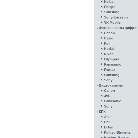
Nokia
Philips
Samsung
Sony-Ericsson
VK Mobile
Фотоаппараты цифро
Canon
Casio
Fuji
Kodak
Nikon
Olympus
Panasonic
Pentax
Samsung
Sony
Видеокамеры
Canon
JVC
Panasonic
Sony
КПК
Asus
Dell
E-Ten
Fujitsu-Siemens
Hewlett-Packard