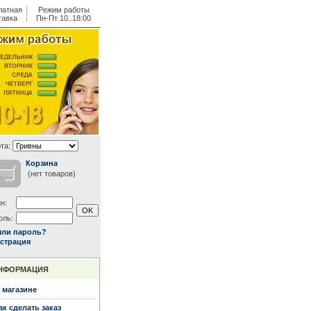
латная
Режим работы
тавка
Пн-Пт 10..18:00
та:
Корзина
(нет товаров)
н:
оль:
ыли пароль?
страция
НФОРМАЦИЯ
 магазине
ак сделать заказ