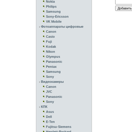
Nokia
Philips
Samsung
Sony-Ericsson
VK Mobile
Фотоаппараты цифровые
Canon
Casio
Fuji
Kodak
Nikon
Olympus
Panasonic
Pentax
Samsung
Sony
Видеокамеры
Canon
JVC
Panasonic
Sony
КПК
Asus
Dell
E-Ten
Fujitsu-Siemens
Hewlett-Packard