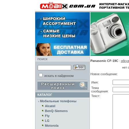
ПОИСК
Panasonic CF-19C
:
обсу
нет 
Новое сообщение:
искать в найденном
Имя:
Тема
сообщения:
КАТАЛОГ
Текст:
Мобильные телефоны
Alcatel
BenQ-Siemens
Fly
LG
Motorola