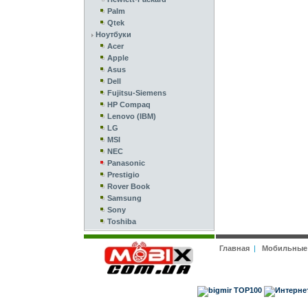
Palm
Qtek
Ноутбуки
Acer
Apple
Asus
Dell
Fujitsu-Siemens
HP Compaq
Lenovo (IBM)
LG
MSI
NEC
Panasonic
Prestigio
Rover Book
Samsung
Sony
Toshiba
Главная
|
Мобильные