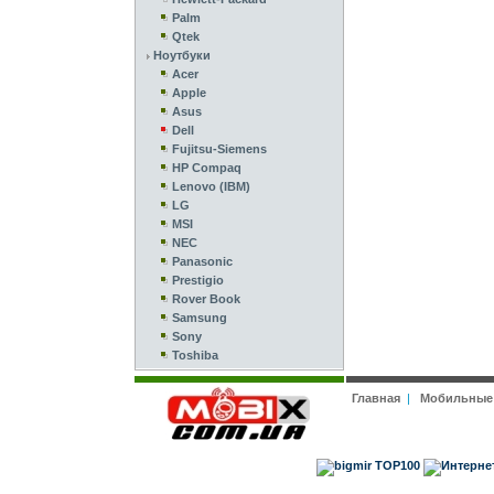
Palm
Qtek
Ноутбуки
Acer
Apple
Asus
Dell
Fujitsu-Siemens
HP Compaq
Lenovo (IBM)
LG
MSI
NEC
Panasonic
Prestigio
Rover Book
Samsung
Sony
Toshiba
Главная
|
Мобильные