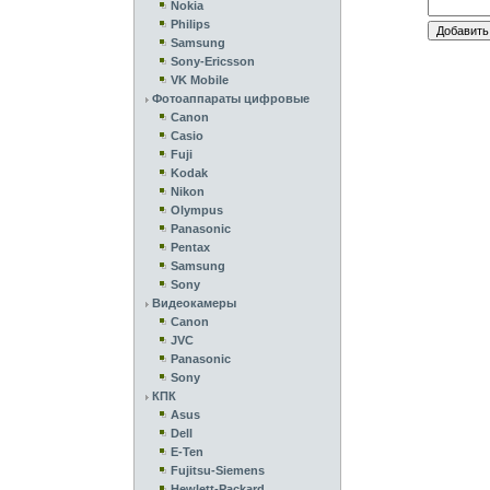
Nokia
Philips
Samsung
Sony-Ericsson
VK Mobile
Фотоаппараты цифровые
Canon
Casio
Fuji
Kodak
Nikon
Olympus
Panasonic
Pentax
Samsung
Sony
Видеокамеры
Canon
JVC
Panasonic
Sony
КПК
Asus
Dell
E-Ten
Fujitsu-Siemens
Hewlett-Packard