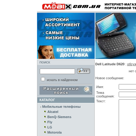
ПОИСК
Dell Latitude D620
:
обсу
нет 
Новое сообщение:
искать в найденном
Имя:
Тема
сообщения:
КАТАЛОГ
Текст:
Мобильные телефоны
Alcatel
BenQ-Siemens
Fly
LG
Motorola