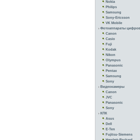
Nokia
Philips
Samsung
Sony-Ericsson
VK Mobile
Фотоаппараты цифро
Canon
Casio
Fuji
Kodak
Nikon
Olympus
Panasonic
Pentax
Samsung
Sony
Видеокамеры
Canon
JVC
Panasonic
Sony
КПК
Asus
Dell
E-Ten
Fujitsu-Siemens
Hewlett-Packard