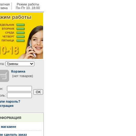
латная
Режим работы
тавка
Пн-Пт 10..18:00
та:
Корзина
(нет товаров)
н:
оль:
ыли пароль?
страция
НФОРМАЦИЯ
 магазине
ак сделать заказ