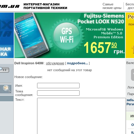
Самые
Бесп
низкие цены
дос
Валю
Dell Inspiron 640M
:
обсуждение
[
подробнее...
]
нет сообщений на этот товар
Новое сообщение:
Имя:
Логи
Тема
Пар
сообщения:
Текст:
заб
Реги
И
О
К