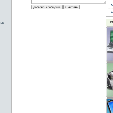
Г
С
Р
вые