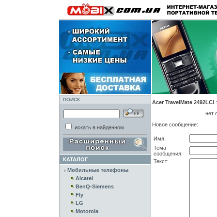
ПОИСК
Acer TravelMate 2492LCi
нет 
Новое сообщение:
искать в найденном
Имя:
Тема
сообщения:
КАТАЛОГ
Текст:
Мобильные телефоны
Alcatel
BenQ-Siemens
Fly
LG
Motorola