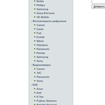
Nokia
Philips
Samsung
Sony-Ericsson
VK Mobile
Фотоаппараты цифровые
Canon
Casio
Fuji
Kodak
Nikon
Olympus
Panasonic
Pentax
Samsung
Sony
Видеокамеры
Canon
JVC
Panasonic
Sony
КПК
Asus
Dell
E-Ten
Fujitsu-Siemens
Hewlett-Packard