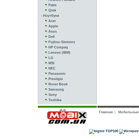
Palm
Qtek
Ноутбуки
Acer
Apple
Asus
Dell
Fujitsu-Siemens
HP Compaq
Lenovo (IBM)
LG
MSI
NEC
Panasonic
Prestigio
Rover Book
Samsung
Sony
Toshiba
Главная
|
Мобильные